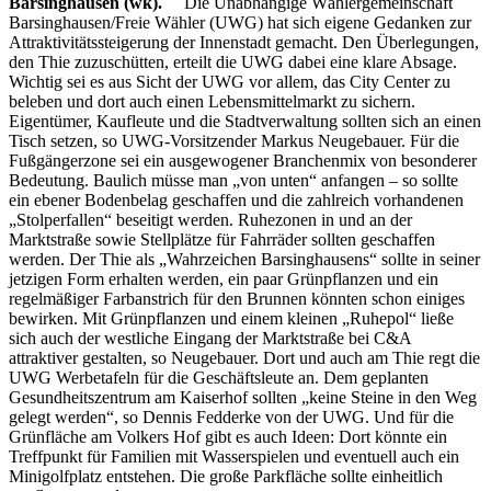
Barsinghausen (wk).
Die Unabhängige Wählergemeinschaft
Barsinghausen/Freie Wähler (UWG) hat sich eigene Gedanken zur
Attraktivitätssteigerung der Innenstadt gemacht. Den Überlegungen,
den Thie zuzuschütten, erteilt die UWG dabei eine klare Absage.
Wichtig sei es aus Sicht der UWG vor allem, das City Center zu
beleben und dort auch einen Lebensmittelmarkt zu sichern.
Eigentümer, Kaufleute und die Stadtverwaltung sollten sich an einen
Tisch setzen, so UWG-Vorsitzender Markus Neugebauer. Für die
Fußgängerzone sei ein ausgewogener Branchenmix von besonderer
Bedeutung. Baulich müsse man „von unten“ anfangen – so sollte
ein ebener Bodenbelag geschaffen und die zahlreich vorhandenen
„Stolperfallen“ beseitigt werden. Ruhezonen in und an der
Marktstraße sowie Stellplätze für Fahrräder sollten geschaffen
werden. Der Thie als „Wahrzeichen Barsinghausens“ sollte in seiner
jetzigen Form erhalten werden, ein paar Grünpflanzen und ein
regelmäßiger Farbanstrich für den Brunnen könnten schon einiges
bewirken. Mit Grünpflanzen und einem kleinen „Ruhepol“ ließe
sich auch der westliche Eingang der Marktstraße bei C&A
attraktiver gestalten, so Neugebauer. Dort und auch am Thie regt die
UWG Werbetafeln für die Geschäftsleute an. Dem geplanten
Gesundheitszentrum am Kaiserhof sollten „keine Steine in den Weg
gelegt werden“, so Dennis Fedderke von der UWG. Und für die
Grünfläche am Volkers Hof gibt es auch Ideen: Dort könnte ein
Treffpunkt für Familien mit Wasserspielen und eventuell auch ein
Minigolfplatz entstehen. Die große Parkfläche sollte einheitlich