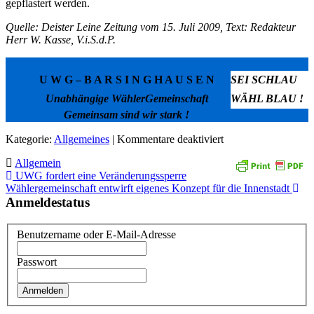
gepflastert werden.
Quelle: Deister Leine Zeitung vom 15. Juli 2009, Text: Redakteur
Herr W. Kasse, V.i.S.d.P.
U W G – B A R S I N G H A U S E N
SEI SCHLAU
Unabhängige WählerGemeinschaft
WÄHL BLAU !
Gemeinsam sind wir stark !
für
Kategorie:
Allgemeines
| Kommentare deaktiviert
UWG:
Allgemein
Thie
Beitragsnavigation
UWG fordert eine Veränderungssperre
sollte
Wählergemeinschaft entwirft eigenes Konzept für die Innenstadt
nicht
Anmeldestatus
zugeschüttet
werden
Benutzername oder E-Mail-Adresse
Passwort