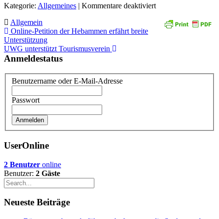
für
Kategorie:
Allgemeines
| Kommentare deaktiviert
Hebammen
Allgemein
Petition
Beitragsnavigation
Online-Petition der Hebammen erfährt breite
ist
Unterstützung
voller
UWG unterstützt Tourismusverein
Erfolg
Anmeldestatus
Benutzername oder E-Mail-Adresse
Passwort
UserOnline
2 Benutzer
online
Benutzer:
2 Gäste
Neueste Beiträge