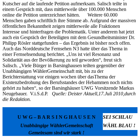
Kutscher auf die laufende Petition aufmerksam. Salisch teilte in
einem Gespräch mit, dass mittlerweile über 100.000 Menschen
online die Petition unterzeichnet hätten. Weitere 60.000
Menschen gaben schriftlich ihre Stimme ab. Aufgrund der massiven
öffentlichen Bekanntheit zeigen mittlerweile alle Fraktionen
Interesse und hinterfragen die Problematik. Unter anderem hat jetzt
auch ein Gespräch der Beteiligten mit dem Gesundheitsminister Dr.
Philipp Rösler stattgefunden – das Ergebnis ist bisher noch offen.
Auch das Norddeutsche Fernsehen N3 hatte über das Thema in
einer Fernsehsendung berichtet. „Uns ist viel Resonanz und
Solidarität aus der Bevölkerung zu teil geworden“, freut sich
Salisch. „Viele Bürger in Barsinghausen teilten gegenüber der
Unabhängigen WählerGemeinschaft mit, bis zu der
Berichterstattung vor einigen wochen über dasThema der
Existenzbedrohung des Berufsstandes der Hebammen noch nichts
gehört zu haben“, so der Barsinghäuser UWG Vorsitzende Markus
Neugebauer. V.i.S.d.P.
Quelle: Deister Aktuell
,
17.Juli 2010,durch
die Redaktion.
U W G – B A R S I N G H A U S E N
SEI SCHLAU
Unabhängige WählerGemeinschaft
WÄHL BLAU !
Gemeinsam sind wir stark !