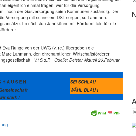
n eigentlich einmal fragen, wer für die Versorgung
trom- noch der Gasversorgung seien Kommunen zuständig. Der
N
 die Versorgung mit schnellem DSL sorgen, so Lahmann.
gsansätze. Im nächsten Jahr könne mit Fördermitteln für die
förderer.
 Eva Runge von der UWG (v. re.) übergeben die
at Marc Lahmann, den ehrenamtlichen Wirtschaftsförderer
ungsgesellschaft.
V.i.S.d.P. Quelle: Deister Aktuell 26.Februar
G H A U S E N
SEI SCHLAU
Gemeinschaft
WÄHL BLAU !
ir stark !
A
mer
Ar
ngen
re
dung
ng