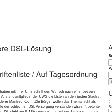
ere DSL-Lösung
A
B
P
iftenliste / Auf Tagesordnung
aben mit ihrer Unterschrift den Wunsch nach einer besseren
U
orstandsmitglieder der UWG die Listen an den Ersten Stadtrat
erer Manfred Koch. „Die Bürger wollen das Thema nicht als
2
fe der schlechten DSL-Versorgung verstanden wissen“, betonte
B
DSL steht am 8. März noch einmal auf der Tagesordnung der