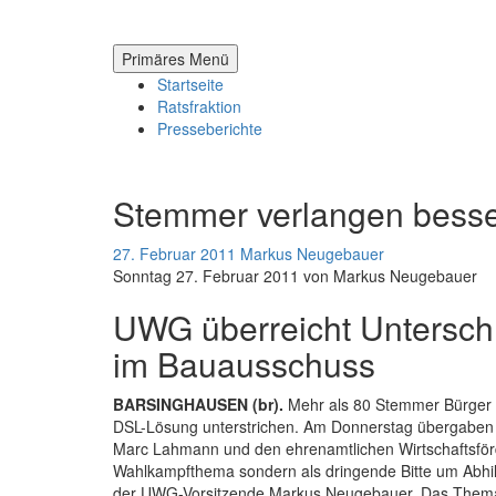
Zum
Inhalt
springen
Primäres Menü
Startseite
Ratsfraktion
Presseberichte
Stemmer verlangen bess
27. Februar 2011
Markus Neugebauer
Sonntag 27. Februar 2011 von Markus Neugebauer
UWG überreicht Unterschr
im Bauausschuss
BARSINGHAUSEN (br).
Mehr als 80 Stemmer Bürger h
DSL-Lösung unterstrichen. Am Donnerstag übergaben V
Marc Lahmann und den ehrenamtlichen Wirtschaftsförd
Wahlkampfthema sondern als dringende Bitte um Abhil
der UWG-Vorsitzende Markus Neugebauer. Das Thema 