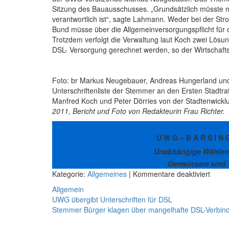
Sitzung des Bauausschusses. „Grundsätzlich müsste ma
verantwortlich ist“, sagte Lahmann. Weder bei der S
Bund müsse über die Allgemeinversorgungspflicht für
Trotzdem verfolgt die Verwaltung laut Koch zwei Lösun
DSL- Versorgung gerechnet werden, so der Wirtschafts
Foto: br Markus Neugebauer, Andreas Hungerland und
Unterschriftenliste der Stemmer an den Ersten Stadtr
Manfred Koch und Peter Dörries von der Stadtenwickl
2011, Bericht und Foto von Redakteurin Frau Richter.
U W G – B A R S I N 
Unabhängige Wähler
Gemeinsam sind w
für
Kategorie:
Allgemeines
| Kommentare deaktiviert
Stem
Allgemein
verla
Beitragsnavigation
UWG übergibt Unterschriften für DSL
besse
Stemmer Bürger klagen über mangelhafte DSL-Verbin
DSL-
Lösu