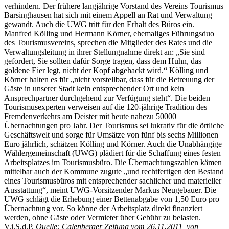
verhindern. Der frühere langjährige Vorstand des Vereins Tourismus
Barsinghausen hat sich mit einem Appell an Rat und Verwaltung
gewandt. Auch die UWG tritt für den Erhalt des Büros ein.
Manfred Kölling und Hermann Körner, ehemaliges Führungsduo
des Tourismusvereins, sprechen die Mitglieder des Rates und die
Verwaltungsleitung in ihrer Stellungnahme direkt an: „Sie sind
gefordert, Sie sollten dafür Sorge tragen, dass dem Huhn, das
goldene Eier legt, nicht der Kopf abgehackt wird.“ Kölling und
Körner halten es für „nicht vorstellbar, dass für die Betreuung der
Gäste in unserer Stadt kein entsprechender Ort und kein
Ansprechpartner durchgehend zur Verfügung steht“. Die beiden
Tourismusexperten verweisen auf die 120-jährige Tradition des
Fremdenverkehrs am Deister mit heute nahezu 50000
Übernachtungen pro Jahr. Der Tourismus sei lukrativ für die örtliche
Geschäftswelt und sorge für Umsätze von fünf bis sechs Millionen
Euro jährlich, schätzen Kölling und Körner. Auch die Unabhängige
Wählergemeinschaft (UWG) plädiert für die Schaffung eines festen
Arbeitsplatzes im Tourismusbüro. Die Übernachtungszahlen kämen
mittelbar auch der Kommune zugute „und rechtfertigen den Bestand
eines Tourismusbüros mit entsprechender sachlicher und materieller
Ausstattung“, meint UWG-Vorsitzender Markus Neugebauer. Die
UWG schlägt die Erhebung einer Bettenabgabe von 1,50 Euro pro
Übernachtung vor. So könne der Arbeitsplatz direkt finanziert
werden, ohne Gäste oder Vermieter über Gebühr zu belasten.
V.i.S.d.P.
Quelle: Calenberger Zeitung vom 26.11.2011, von