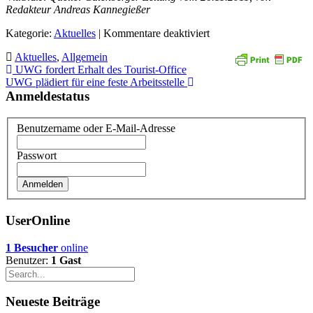
Redakteur Andreas Kannegießer
für
Kategorie:
Aktuelles
| Kommentare deaktiviert
Appell
Aktuelles
,
Allgemein
an
Beitragsnavigation
UWG fordert Erhalt des Tourist-Office
Stadt:
UWG plädiert für eine feste Arbeitsstelle
Tourismusbüro
Anmeldestatus
nicht
aufgeben
Benutzername oder E-Mail-Adresse
Passwort
UserOnline
1 Besucher
online
Benutzer:
1 Gast
Neueste Beiträge