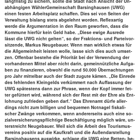
lang­fris­tig zu si­chern, sollte die Stadt nach An­sicht der Un­
ab­hän­gi­gen Wähl­er­Ge­mein­schaft Bar­sin­g­hau­sen (U­WG)
einen fes­ten Ar­beits­platz schaf­fen. Dies sei von Sei­ten der
Ver­wal­tung bis­lang stets ab­ge­lehnt wor­den. Re­flexar­tig
werde die Ar­gu­men­ta­tion in den Raum ge­wor­fen, dass die
Kom­mune hier­für kein Geld ha­be. „­Diese ewige Aus­rede
lässt die UWG nicht gel­ten“, so der Frak­ti­ons- und Par­tei­vor­
sit­zen­de, Mar­kus Neu­ge­bau­er. Wenn man wirk­lich et­was für
die All­ge­mein­heit leis­ten wol­le, lasse sich dies auch um­set­
zen. Of­fen­bar be­stehe die Prio­rität bei der Ver­wen­dung der
vor­han­de­nen Mit­tel aber nicht dar­in, ge­meinnütz­li­che Auf­ga­
ben zu fi­nan­zie­ren, ob­wohl die rund 50.000 Ü­ber­nach­tun­gen
pro Jahr mit­tel­bar auch der Stadt zu­gute kä­men. „­Die Ein­rede
des feh­len­den Klein­gelds ver­küm­mert nach Auf­fas­sung der
UWG spätes­tens dann zur Phra­se, wenn der Kopf im­mer fet­
ter ge­füt­tert wird, während sich der Rest mit der Ehre als Ent­
loh­nung zu­frie­den ge­ben dar­f.“ Das Eh­ren­amt dürfe al­ler­
dings nicht zum bil­li­gen und be­que­men Not­na­gel fis­ka­li­
scher Zwänge ver­kom­men, wenn an­de­rer­seits auch eine so­
zi­al­ver­si­che­rungs­pflich­tige Be­schäf­ti­gung mög­lich wäre, un­
ter­streicht Neu­ge­bau­er. Weil sich die Ar­beit des Tou­ris­mus­
ver­eins po­si­tiv auf die Kauf­kraft und die Außen­dar­stel­lung
Bar­sin­g­hau­sens aus­wir­ke, schlage die UWG eine Bet­ten- be­