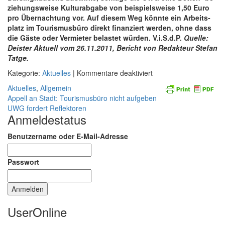
zie­hungs­weise Kul­tu­r­ab­gabe von bei­spiels­weise 1,50 Euro
pro Ü­ber­nach­tung vor. Auf die­sem Weg könnte ein Ar­beits­
platz im Tou­ris­mus­büro di­rekt fi­nan­ziert wer­den, ohne dass
die Gäste oder Ver­mie­ter be­las­tet wür­den. V.i.S.d.P.
Quelle:
Deister Aktuell vom 26.11.2011, Bericht von Redakteur Stefan
Tatge.
für
Kategorie:
Aktuelles
| Kommentare deaktiviert
UWG
Aktuelles
,
Allgemein
plädiert
Beitragsnavigation
Appell an Stadt: Tourismusbüro nicht aufgeben
für
UWG fordert Reflektoren
eine
Anmeldestatus
feste
Arbeitsstelle
Benutzername oder E-Mail-Adresse
Passwort
UserOnline