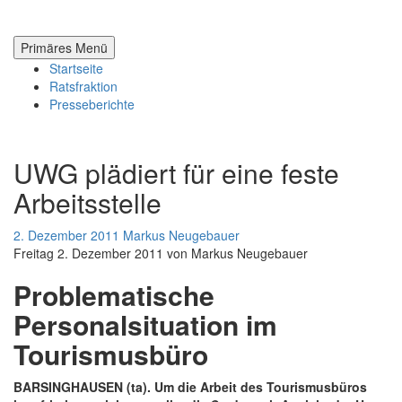
Zum
Inhalt
springen
Primäres Menü
Startseite
Ratsfraktion
Presseberichte
UWG plädiert für eine feste
Arbeitsstelle
2. Dezember 2011
Markus Neugebauer
Freitag 2. Dezember 2011 von Markus Neugebauer
Problematische
Personalsituation im
Tourismusbüro
BAR­SIN­G­HAU­SEN (ta). Um die Ar­beit des Tou­ris­mus­büros