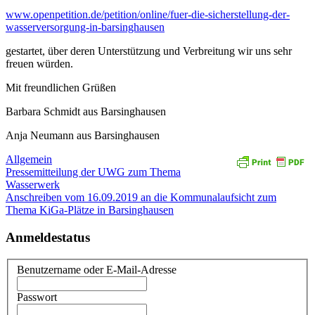
www.openpetition.de/petition/online/fuer-die-sicherstellung-der-
wasserversorgung-in-barsinghausen
gestartet, über deren Unterstützung und Verbreitung wir uns sehr
freuen würden.
Mit freundlichen Grüßen
Barbara Schmidt aus Barsinghausen
Anja Neumann aus Barsinghausen
Allgemein
Beitragsnavigation
Pressemitteilung der UWG zum Thema
Wasserwerk
Anschreiben vom 16.09.2019 an die Kommunalaufsicht zum
Thema KiGa-Plätze in Barsinghausen
Anmeldestatus
Benutzername oder E-Mail-Adresse
Passwort