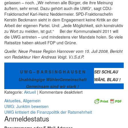
gelassen – noch. „Wir nehmen alle Bürger, die ihre Meinung
äußern, sehr ernst. Dazu gehört auch die UWG“, sagt CDU-
Fraktionschef Karl-Heinz Neddermeier. SPD-Fraktionschefin
Kerstin Beckmann sieht in dem Engagement keine Kritik an der
Arbeit der eigenen Partei. Und: „Jede Möglichkeit, sich konstruktiv
zu Wort zu melden, ist gut.“ Bei der Kommunalwahl 2011 will
die UWG antreten – und mindestens vier Mandate holen. So viele
Ratssitze haben aktuell FDP und Grüne.
Quelle: Neue Presse Region Hannover vom 15. Juli 2008, Bericht
von Redakteur Herr Andreas Voigt. V.i.S.d.P.
U W G – B A R S I N G H A U S E N
SEI SCHLAU
Unabhängige WählerGemeinschaft
WÄHL BLAU !
Gemeinsam sind wir stark !
für
Kategorie:
Aktuell
| Kommentare deaktiviert
Politik-
Aktuelles
,
Allgemein
Frust
Beitragsnavigation
UWG: Junktim beweisen
in
UWG kritisiert die Finanzpolitik der Ratsmehrheit
Barsinghausen
Anmeldestatus