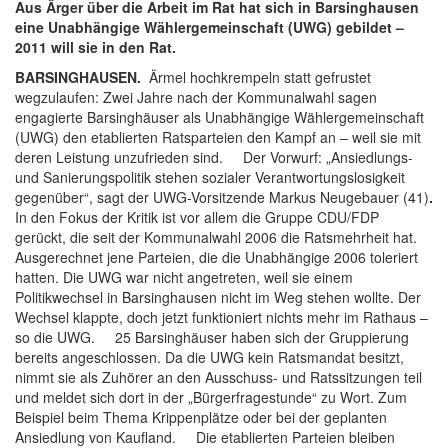
Aus Ärger über die Arbeit im Rat hat sich in Barsinghausen
eine Unabhängige Wählergemeinschaft (UWG) gebildet –
2011 will sie in den Rat.
BARSINGHAUSEN.
Ärmel hochkrempeln statt gefrustet
wegzulaufen: Zwei Jahre nach der Kommunalwahl sagen
engagierte Barsinghäuser als Unabhängige Wählergemeinschaft
(UWG) den etablierten Ratsparteien den Kampf an – weil sie mit
deren Leistung unzufrieden sind. Der Vorwurf: „Ansiedlungs-
und Sanierungspolitik stehen sozialer Verantwortungslosigkeit
gegenüber“, sagt der UWG-Vorsitzende Markus Neugebauer (41)
.
In den Fokus der Kritik ist vor allem die Gruppe CDU/FDP
gerückt, die seit der Kommunalwahl 2006 die Ratsmehrheit hat.
Ausgerechnet jene Parteien, die die Unabhängige 2006 toleriert
hatten. Die UWG war nicht angetreten, weil sie einem
Politikwechsel in Barsinghausen nicht im Weg stehen wollte. Der
Wechsel klappte, doch jetzt funktioniert nichts mehr im Rathaus –
so die UWG. 25 Barsinghäuser haben sich der Gruppierung
bereits angeschlossen. Da die UWG kein Ratsmandat besitzt,
nimmt sie als Zuhörer an den Ausschuss- und Ratssitzungen teil
und meldet sich dort in der „Bürgerfragestunde“ zu Wort. Zum
Beispiel beim Thema Krippenplätze oder bei der geplanten
Ansiedlung von Kaufland. Die etablierten Parteien bleiben