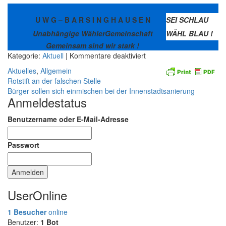
U W G – B A R S I N G H A U S E N
SEI SCHLAU
Unabhängige WählerGemeinschaft
WÄHL BLAU !
Gemeinsam sind wir stark !
für
Kategorie:
Aktuell
| Kommentare deaktiviert
UWG
Aktuelles
,
Allgemein
will
Beitragsnavigation
Rotstift an der falschen Stelle
sich
Bürger sollen sich einmischen bei der Innenstadtsanierung
für
Anmeldestatus
die
Belange
Benutzername oder E-Mail-Adresse
der
Jugend
Passwort
einsetzen
UserOnline
1 Besucher
online
Benutzer:
1 Bot