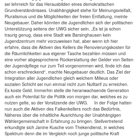
sei lehrreich für das Herausbilden eines demokratischen
Grundverständnisses. Unabhängigkeit stehe für Meinungsvielfalt,
Pluralismus und die Möglichkeiten der freien Entfaltung, meinte
Neugebauer. Daher könnten die Jugendlichen sich der politischen
Unterstützung seitens der UWG sicher sein. „Es ist ja schon
traurig genug, dass eine Stadt wie Barsinghausen kein
Jugendzentrum mehr vorzuweisen hat, aber wenn ich hier
erfahre, dass die Aktiven des Kellers die Renovierungskosten für
die Räumlichkeiten aus eigener Tasche bezahlen müssen und
eine vorher abgesprochene Rückerstattung der Gelder von Seiten
der Jugendpflege nur zum Teil vorgenommen wird, finde ich das
schon erschreckend“, machte Neugebauer deutlich. Das Ziel der
Integration aller Jugendlichen gleich welchem Milieus oder
sozialen Schicht sei nun einmal nicht zum Nulltarif zu erreichen.
Es koste Geld. Immerhin stelle die heranwachsende Generation
auch ein Potential für die Politik von morgen dar, welches es zu
nutzen gelte, so der Vorsitzende der UWG. In der Folge hatten
nun auch die Aktiven des Falkenkellers noch das Bedürfnis,
Näheres über die inhaltliche Ausrichtung der Unabhängigen
Wählergemeinschaft in Erfahrung zu bringen. Stellvertretend
erkundigte sich Janine Kusche vom Thekendienst, in welches
Spektrum denn die im Vergleich noch junge politische Kraft