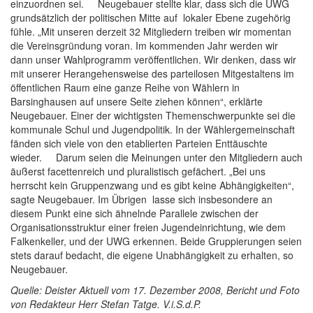
einzuordnen sei. Neugebauer stellte klar, dass sich die UWG
grundsätzlich der politischen Mitte auf lokaler Ebene zugehörig
fühle. „Mit unseren derzeit 32 Mitgliedern treiben wir momentan
die Vereinsgründung voran. Im kommenden Jahr werden wir
dann unser Wahlprogramm veröffentlichen. Wir denken, dass wir
mit unserer Herangehensweise des parteilosen Mitgestaltens im
öffentlichen Raum eine ganze Reihe von Wählern in
Barsinghausen auf unsere Seite ziehen können“, erklärte
Neugebauer. Einer der wichtigsten Themenschwerpunkte sei die
kommunale Schul und Jugendpolitik. In der Wählergemeinschaft
fänden sich viele von den etablierten Parteien Enttäuschte
wieder. Darum seien die Meinungen unter den Mitgliedern auch
äußerst facettenreich und pluralistisch gefächert. „Bei uns
herrscht kein Gruppenzwang und es gibt keine Abhängigkeiten“,
sagte Neugebauer. Im Übrigen lasse sich insbesondere an
diesem Punkt eine sich ähnelnde Parallele zwischen der
Organisationsstruktur einer freien Jugendeinrichtung, wie dem
Falkenkeller, und der UWG erkennen. Beide Gruppierungen seien
stets darauf bedacht, die eigene Unabhängigkeit zu erhalten, so
Neugebauer.
Quelle: Deister Aktuell vom 17. Dezember 2008, Bericht und Foto
von Redakteur Herr Stefan Tatge. V.i.S.d.P.