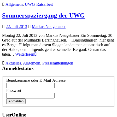
Allgemein
,
UWG-Ratsarbeit
Antrag
für
Müllkö
Sommerspaziergang der UWG
auf
der
22. Juli 2013
Markus Neugebauer
Halde
Montag 22. Juli 2013 von Markus Neugebauer Ein Sommertag, 30
Grad auf der Müllhalde Barsinghausen. „Barsinghausen, hier geht
es Bergauf“ folgt man diesem Slogan landet man automatisch auf
der Halde, denn nirgends geht es schneller Bergauf. Genau das
Sommerspaziergang
taten…
Weiterlesen
der
Aktuelles
,
Allgemein
,
Pressemitteilungen
UWG
Anmeldestatus
Benutzername oder E-Mail-Adresse
Passwort
UserOnline