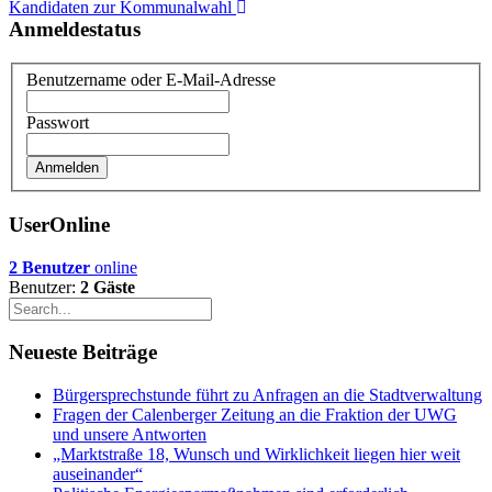
Kandidaten zur Kommunalwahl
Reich
Anmeldestatus
in
die
Kommunalwahl
Benutzername oder E-Mail-Adresse
2016
starten
Passwort
UserOnline
2 Benutzer
online
Benutzer:
2 Gäste
Neueste Beiträge
Bürgersprechstunde führt zu Anfragen an die Stadtverwaltung
Fragen der Calenberger Zeitung an die Fraktion der UWG
und unsere Antworten
„Marktstraße 18, Wunsch und Wirklichkeit liegen hier weit
auseinander“