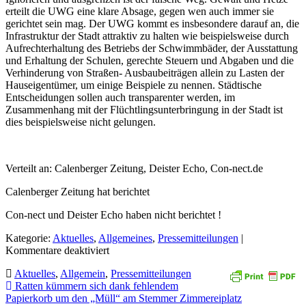
erteilt die UWG eine klare Absage, gegen wen auch immer sie
gerichtet sein mag. Der UWG kommt es insbesondere darauf an, die
Infrastruktur der Stadt attraktiv zu halten wie beispielsweise durch
Aufrechterhaltung des Betriebs der Schwimmbäder, der Ausstattung
und Erhaltung der Schulen, gerechte Steuern und Abgaben und die
Verhinderung von Straßen- Ausbaubeiträgen allein zu Lasten der
Hauseigentümer, um einige Beispiele zu nennen. Städtische
Entscheidungen sollen auch transparenter werden, im
Zusammenhang mit der Flüchtlingsunterbringung in der Stadt ist
dies beispielsweise nicht gelungen.
Verteilt an: Calenberger Zeitung, Deister Echo, Con-nect.de
Calenberger Zeitung hat berichtet
Con-nect und Deister Echo haben nicht berichtet !
Kategorie:
Aktuelles
,
Allgemeines
,
Pressemitteilungen
|
für
Kommentare deaktiviert
UWG
Aktuelles
,
Allgemein
,
Pressemitteilungen
wird
Beitragsnavigation
Ratten kümmern sich dank fehlendem
mit
Papierkorb um den „Müll“ am Stemmer Zimmereiplatz
Oliver