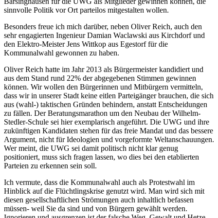
Barsinghausen für die UWG als Mitglieder gewinnen können, die
sinnvolle Politik vor Ort parteilos mitgestalten wollen.
Besonders freue ich mich darüber, neben Oliver Reich, auch den
sehr engagierten Ingenieur Damian Waclawski aus Kirchdorf und
den Elektro-Meister Jens Wittkop aus Egestorf für die
Kommunalwahl gewonnen zu haben.
Oliver Reich hatte im Jahr 2013 als Bürgermeister kandidiert und
aus dem Stand rund 22% der abgegebenen Stimmen gewinnen
können. Wir wollen den Bürgerinnen und Mitbürgern vermitteln,
dass wir in unserer Stadt keine eitlen Parteigänger brauchen, die sich
aus (wahl-) taktischen Gründen behindern, anstatt Entscheidungen
zu fällen. Der Beratungsmarathon um den Neubau der Wilhelm-
Stedler-Schule sei hier exemplarisch angeführt. Die UWG und ihre
zukünftigen Kandidaten stehen für das freie Mandat und das bessere
Argument, nicht für Ideologien und vorgeformte Weltanschauungen.
Wer meint, die UWG sei damit politisch nicht klar genug
positioniert, muss sich fragen lassen, wo dies bei den etablierten
Parteien zu erkennen sein soll.
Ich vermute, dass die Kommunalwahl auch als Protestwahl im
Hinblick auf die Flüchtlingskrise genutzt wird. Man wird sich mit
diesen gesellschaftlichen Strömungen auch inhaltlich befassen
müssen- weil Sie da sind und von Bürgern gewählt werden.
Ignorieren und ausgrenzen ist der falsche Weg. Gewalt und Hetze